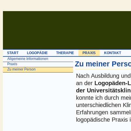
START
LOGOPÄDIE
THERAPIE
PRAXIS
KONTAKT
Allgemeine Informationen
Zu meiner Perso
Praxis
Zu meiner Person
Nach Ausbildung un
an der
Logopäden-L
der Universitätskli
konnte ich durch mei
unterschiedlichen Kl
Erfahrungen sammel
logopädische Praxis i