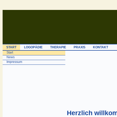
START
LOGOPÄDIE
THERAPIE
PRAXIS
KONTAKT
Start
News
Impressum
Herzlich willko