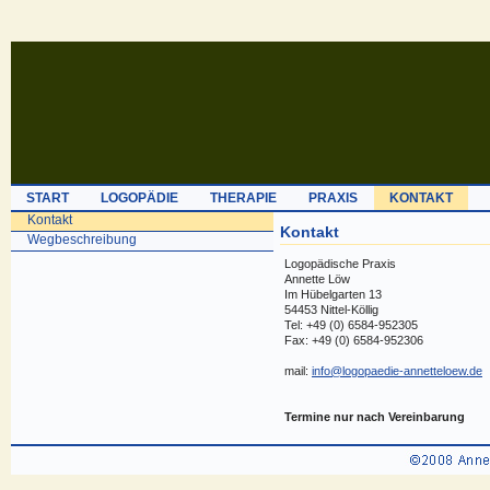
START
LOGOPÄDIE
THERAPIE
PRAXIS
KONTAKT
Kontakt
Kontakt
Wegbeschreibung
Logopädische Praxis
Annette Löw
Im Hübelgarten 13
54453 Nittel-Köllig
Tel: +49 (0) 6584-952305
Fax: +49 (0) 6584-952306
mail:
info@logopaedie-annetteloew.de
Termine nur nach Vereinbarung